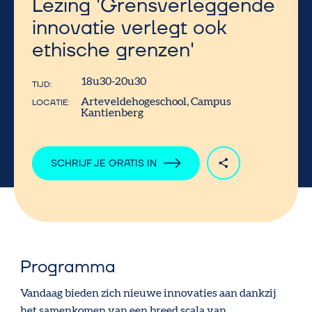
Lezing 'Grensverleggende
innovatie verlegt ook
ethische grenzen'
18u30-20u30
TIJD
Arteveldehogeschool, Campus
LOCATIE
Kantienberg
SCHRIJF JE GRATIS IN
Programma
Vandaag bieden zich nieuwe innovaties aan dankzij
het samenkomen van een breed scala van