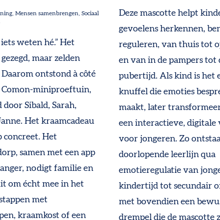
Deze mascotte helpt kind
uning
Mensen samenbrengen
Sociaal
l
gevoelens herkennen, b
 iets weten hé.” Het
reguleren, van thuis tot 
 gezegd, maar zelden
en van in de pampers tot 
 Daarom ontstond à côté
pubertijd. Als kind is het
n Comon-miniproeftuin,
knuffel die emoties besp
 door Sibald, Sarah,
maakt, later transformeer
Janne. Het kraamcadeau
een interactieve, digitale 
 concreet. Het
voor jongeren. Zo ontsta
dorp, samen met een app
doorlopende leerlijn qua
anger, nodigt familie en
emotieregulatie van jong
it om écht mee in het
kindertijd tot secundair 
 stappen met
met bovendien een bewus
en, kraamkost of een
drempel die de mascotte z