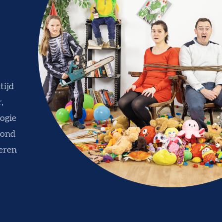
tijd
,
logie
rond
eren