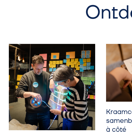
Ontd
Kraamc
samenb
à côté