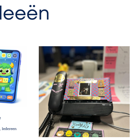
deeën
e
e
Iedereen