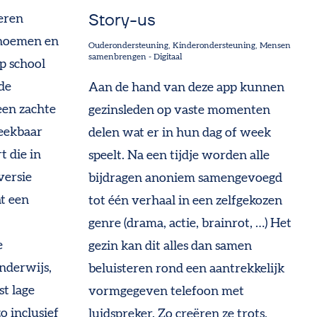
Story-us
eren
enoemen en
Ouderondersteuning
Kinderondersteuning
Mensen
samenbrengen
-
Digitaal
op school
de
Aan de hand van deze app kunnen
 een zachte
gezinsleden op vaste momenten
reekbaar
delen wat er in hun dag of week
t die in
speelt. Na een tijdje worden alle
versie
bijdragen anoniem samengevoegd
at een
tot één verhaal in een zelfgekozen
genre (drama, actie, brainrot, …) Het
e
gezin kan dit alles dan samen
onderwijs,
beluisteren rond een aantrekkelijk
t lage
vormgegeven telefoon met
o inclusief
luidspreker. Zo creëren ze trots,