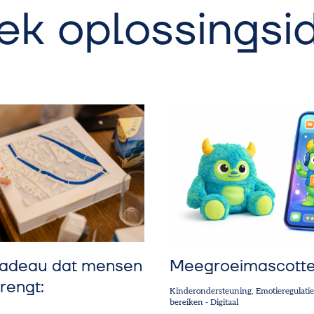
ek oplossingsi
adeau dat mensen
Meegroeimascott
rengt:
Kinderondersteuning
Emotieregulati
bereiken
-
Digitaal