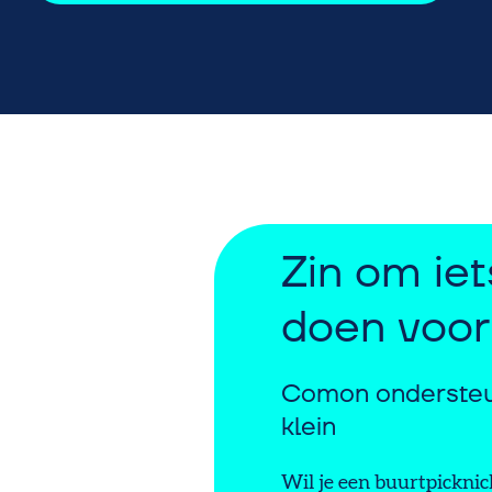
Zin om iet
doen voor
Comon ondersteun
klein
Wil je een buurtpicknic