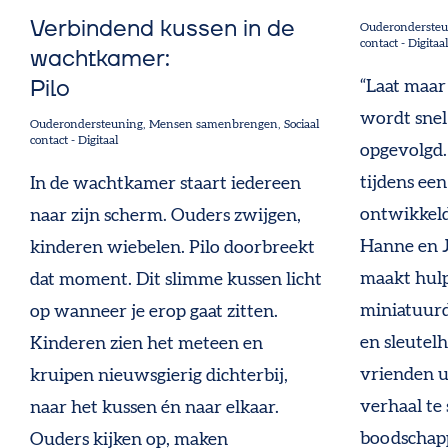
Verbindend kussen in de
Ouderonderste
contact
-
Digitaa
wachtkamer:
Pilo
“Laat maar
wordt snel
Ouderondersteuning
Mensen samenbrengen
Sociaal
contact
-
Digitaal
opgevolgd.
tijdens ee
In de wachtkamer staart iedereen
ontwikkeld
naar zijn scherm. Ouders zwijgen,
Hanne en 
kinderen wiebelen. Pilo doorbreekt
maakt hulp
dat moment. Dit slimme kussen licht
miniatuur
op wanneer je erop gaat zitten.
en sleutelh
Kinderen zien het meteen en
vrienden u
kruipen nieuwsgierig dichterbij,
verhaal te
naar het kussen én naar elkaar.
boodschapp
Ouders kijken op, maken