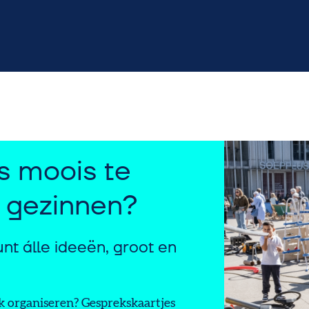
s moois te
 gezinnen?
t álle ideeën, groot en
k organiseren? Gesprekskaartjes