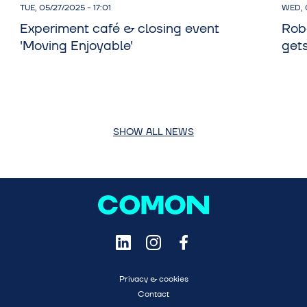
TUE, 05/27/2025 - 17:01
WED, 0
Experiment café & closing event
Rob
'Moving Enjoyable'
get
SHOW ALL NEWS
Privacy & cookies
Contact