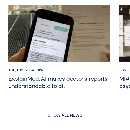
THU, 01/11/2024 - 11:16
SUN, 0
ExplainMed: AI makes doctor's reports
MIA:
understandable to all
psy
SHOW ALL NEWS