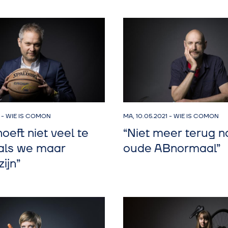
-
WIE IS COMON
MA, 10.05.2021
-
WIE IS COMON
oeft niet veel te
“Niet meer terug n
 als we maar
oude ABnormaal”
ijn”