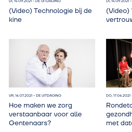
DI, 14.09.2021
-
DE UITDAGING
DI, 14.09.2021
(Video) Technologie bij de
(Video)
kine
vertrou
VR, 16.07.2021
-
DE UITDAGING
DO, 17.06.2021
Hoe maken we zorg
Rondeta
verstaanbaar voor alle
gezondh
Gentenaars?
met dat