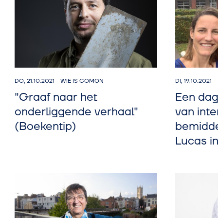
DO, 21.10.2021
-
WIE IS COMON
DI, 19.10.2021
"Graaf naar het
Een dag
onderliggende verhaal"
van inte
(Boekentip)
bemidde
Lucas i