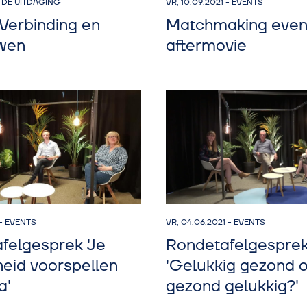
-
DE UITDAGING
VR, 10.09.2021
-
EVENTS
 Verbinding en
Matchmaking even
wen
aftermovie
-
EVENTS
VR, 04.06.2021
-
EVENTS
felgesprek 'Je
Rondetafelgespre
eid voorspellen
'Gelukkig gezond o
a'
gezond gelukkig?'