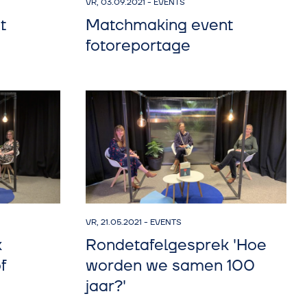
VR, 03.09.2021
-
EVENTS
t
Matchmaking event
fotoreportage
VR, 21.05.2021
-
EVENTS
k
Rondetafelgesprek 'Hoe
f
worden we samen 100
jaar?'