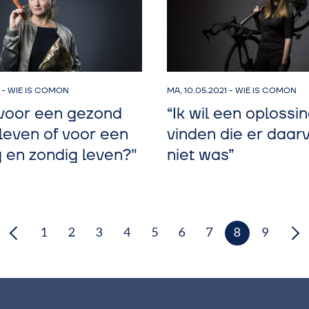
-
WIE IS COMON
MA, 10.05.2021
-
WIE IS COMON
k voor een gezond
“Ik wil een oplossi
leven of voor een
vinden die er daar
g en zondig leven?"
niet was”
1
2
3
4
5
6
7
8
9