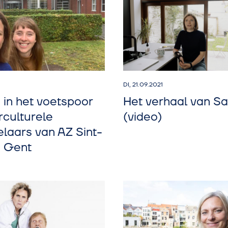
DI, 21.09.2021
 in het voetspoor
Het verhaal van S
rculturele
(video)
laars van AZ Sint-
n Gent